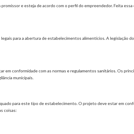
promissor e esteja de acordo com o perfil do empreendedor. Feita essa e
as legais para a abertura de estabelecimentos alimentícios. A legislação do
star em conformidade com as
normas e regulamentos sanitários
. Os prin
ilância municipais.
equado para este tipo de estabelecimento. O projeto deve estar em con
as coisas: