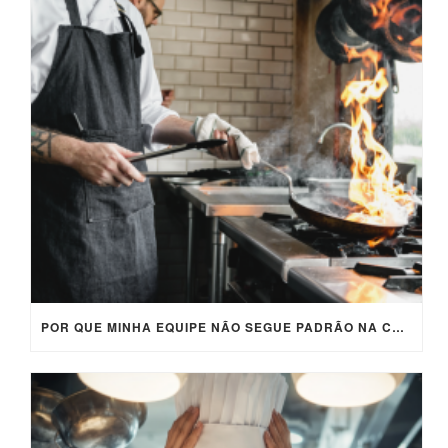
POR QUE MINHA EQUIPE NÃO SEGUE PADRÃO NA COZINHA? (E COMO RESOLVER DE FORMA PRÁTICA)