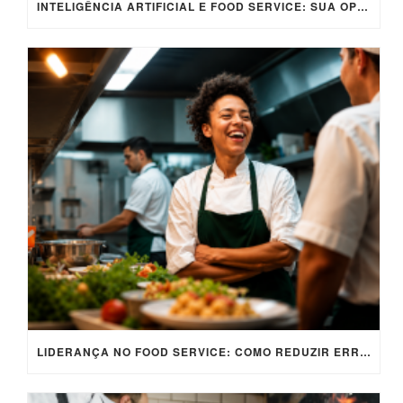
INTELIGÊNCIA ARTIFICIAL E FOOD SERVICE: SUA OPERAÇÃO ESTÁ PREPARADA PARA SE DEFENDER DE FALSAS DENÚNCIAS?
LIDERANÇA NO FOOD SERVICE: COMO REDUZIR ERROS OPERACIONAIS?