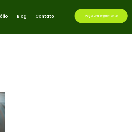
ólio
Blog
Contato
Peça um orçamento
INÍCIO
»
LIDERANÇA POSITIVA