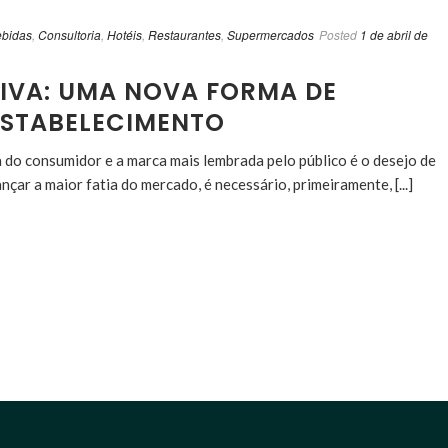
ebidas
,
Consultoria
,
Hotéis
,
Restaurantes
,
Supermercados
Posted
1 de abril de
TIVA: UMA NOVA FORMA DE
ESTABELECIMENTO
a do consumidor e a marca mais lembrada pelo público é o desejo de
ar a maior fatia do mercado, é necessário, primeiramente, [...]