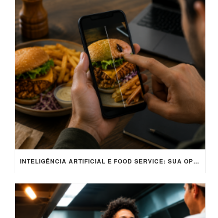
INTELIGÊNCIA ARTIFICIAL E FOOD SERVICE: SUA OPERAÇÃO ESTÁ PREPARADA PARA SE DEFENDER DE FALSAS DENÚNCIAS?