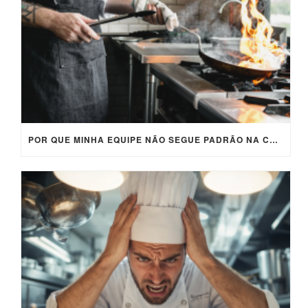
POR QUE MINHA EQUIPE NÃO SEGUE PADRÃO NA COZINHA? (E COMO RESOLVER DE FORMA PRÁTICA)